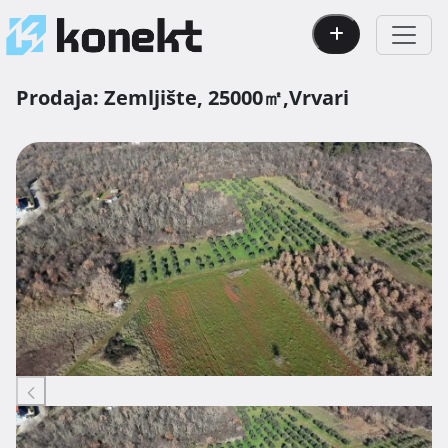
Prodaja:
Zemljište,
25000㎡,
Vrvari