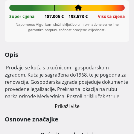
Super cijena
187.005 €
198.573 €
Visoka cijena
Napomena: Algoritam služi isključivo u informativne svrhe i ne
garantira potpunu točnost procjene vrijednosti.
Opis
 Prodaje se kuća s okućnicom i gospodarskom 
zgradom. Kuća je sagrađena do1968. te je pogodna za 
renovacija. Gospodarska zgrada posjeduje dokumente 
provedene legalizacije. Prekrasna lokacija na rubu 
parka prirode Medvednica. Postoji priključak struje, 
vode, plina i kanalizacije. Nalazi se u neposrednoj 
Prikaži više
blizini autobusne stanice. Adresa je Krvarići 61, k.č.br. 
445, ko Gornje Vrapče. Kontakt: 0989713214 ili 
Osnovne značajke
0953060892 