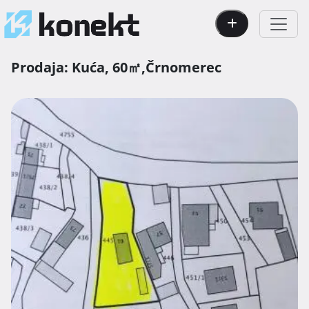
Prodaja:
Kuća,
60㎡,
Črnomerec