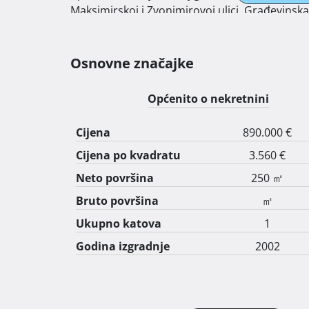
Maksimirskoj i Zvonimirovoj ulici. Građevinska
kupaonice s WC-om, WC za goste, dnevni borav
vešerajem. Grijanje na novi kondenzacijski pl
podnog grijanja u prizemlju, velika terasa. Cij
Osnovne značajke
Općenito o nekretnini
Cijena
890.000 €
Cijena po kvadratu
3.560 €
Neto površina
250 ㎡
Bruto površina
㎡
Ukupno katova
1
Godina izgradnje
2002