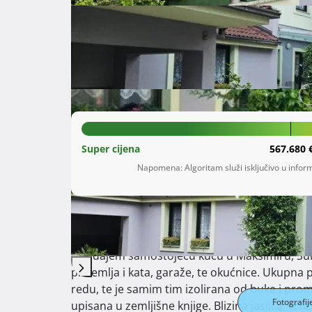
Šifra oglasa: 56894142
Maksimir
Grad Zagreb
890.000 €
Super cijena
567.680 
Napomena: Algoritam služi isključivo u inform
Opis
 Prodajem samostojeću kuću u Maksimiru, Šulekova ulica, blizina Kvaternikovog trga. Sastoji se od 
prizemlja i kata, garaže, te okućnice. Ukupna 
redu, te je samim tim izolirana od buke i prom
Fotografij
upisana u zemljišne knjige. Blizina jaslica, vrti