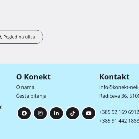
Pogled na ulicu
O Konekt
Kontakt
O nama
info@konekt-nek
Česta pitanja
Radićeva 36, 5100
!
+385 92 169 691
+385 91 442 188