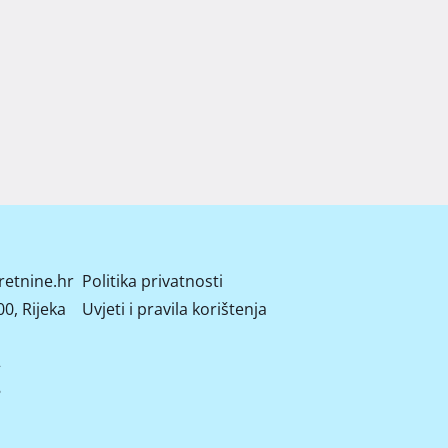
retnine.hr
Politika privatnosti
0, Rijeka
Uvjeti i pravila korištenja
2
8