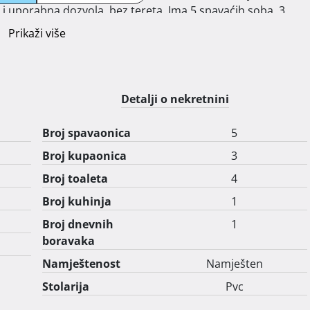
 i uporabna dozvola, bez tereta. Ima 5 spavaćih soba, 3 
ak s blagovaonicom, kuhinju, ostavu, kotlovnicu s 
Prikaži više
inski kotao Viessmann, radijatori Zehnder, Rehau sistem 
ena 890.000 Eura. Agencije isključene. 
Detalji o nekretnini
Broj spavaonica
5
Broj kupaonica
3
Broj toaleta
4
Broj kuhinja
1
Broj dnevnih
1
boravaka
Namještenost
Namješten
Stolarija
Pvc