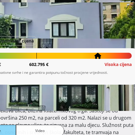
Optimalna cijena
€
602.795 €
Visoka cijena
ativne svrhe i ne garantira potpunu točnost procjene vrijednosti.
površina 250 m2, na parceli od 320 m2. Nalazi se u drugom 
eta sa glavne ulice, te sigurna za malu djecu. Služnost puta 
e
Video
ća, osnovnih i srednjih škola, fakulteta, te tramvaja na 