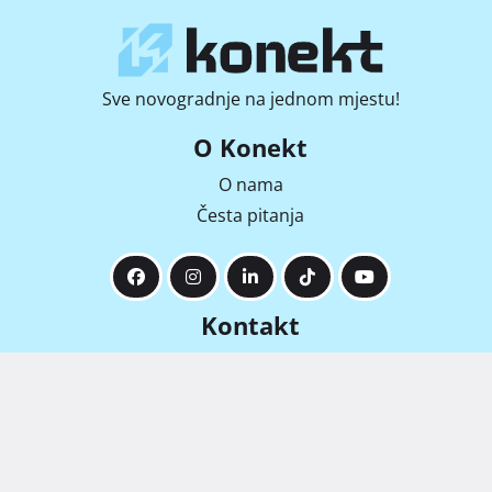
Sve novogradnje na jednom mjestu!
O Konekt
O nama
Česta pitanja
Kontakt
info@konekt-nekretnine.hr
Radićeva 36, 51000, Rijeka
+385 92 169 6912
+385 91 442 1888