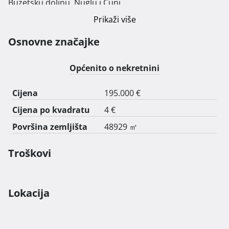
Buzetsku dolinu, Nuglu i Cunj.

Prikaži više
Površine je 48.929 m², nalazi se na 15-ak km od grada 
Buzeta. Zemljište ima mogućnost priključka vode na 
Osnovne značajke
parceli. (profil cjevovoda DN 125). Uredno vlasništvo 
1/1. k.č. 3403/14 
Općenito o nekretnini
Cijena
195.000 €
Cijena po kvadratu
4 €
Površina zemljišta
48929 ㎡
Troškovi
Lokacija