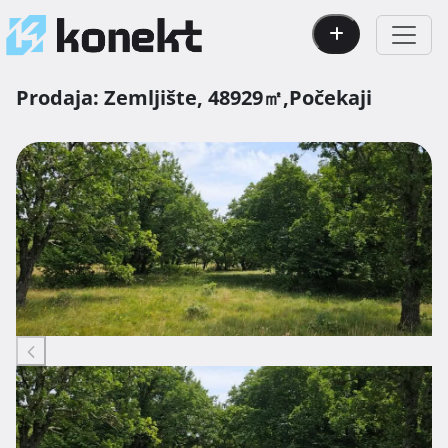
Prodaja:
Zemljište,
48929㎡,
Počekaji