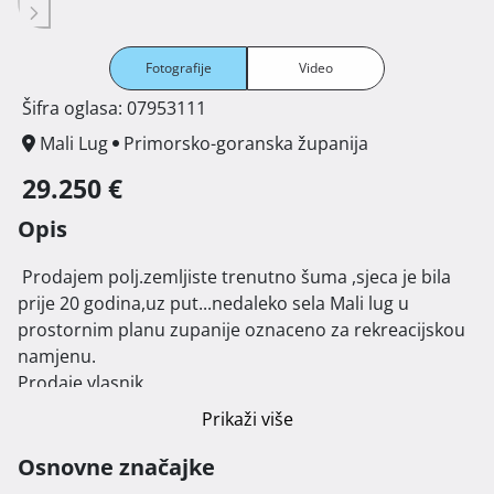
Fotografije
Video
Šifra oglasa: 07953111
Mali Lug
Primorsko-goranska županija
29.250 €
Opis
 Prodajem polj.zemljiste trenutno šuma ,sjeca je bila 
prije 20 godina,uz put...nedaleko sela Mali lug u 
prostornim planu zupanije oznaceno za rekreacijskou 
namjenu.

Prodaje vlasnik. 
Prikaži više
Osnovne značajke