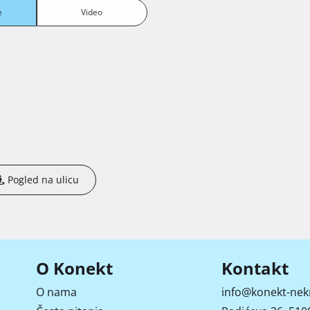
e
Video
Pogled na ulicu
O Konekt
Kontakt
O nama
info@konekt-nek