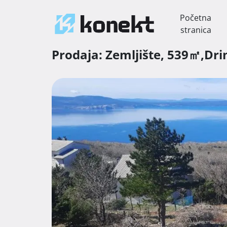
Početna
stranica
Prodaja:
Zemljište,
539㎡,
Dri