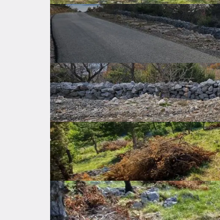
Šifra oglasa: 79337825
Drinak
Primorsko-goranska županija
93.000 €
Opis
 Građevinsko zemljište pravilnog oblika sa panoramskim pogledom. Do zemljišta vodi asfaltni put. Izrađen 
je idejni projekt za stambenu jedinicu sa ba
Osnovne značajke
Općenito o nekretnini
Cijena
93.000 €
Cijena po kvadratu
173 €
Površina zemljišta
539 ㎡