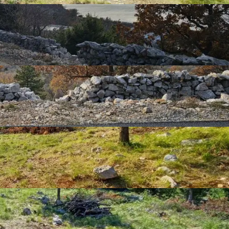
zenom i potpornim zidovima 
Prikaži više