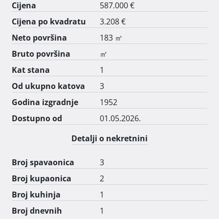
svoju walk in garderobu i kupaonicu s tuš kabinom. 
Cijena
587.000 €
Stan ima centralno etažno grijanje na plin i klima 
Cijena po kvadratu
3.208 €
uređaje u svakoj prostoriji uključujući i potkrovlje. Kuća 
je izgrađena 1952. godine, a stan i krov su kompletno 
Neto površina
183 ㎡
renovirani 2015., a nova fasada napravljena je 2016. 
Bruto površina
㎡
godine. Energetski certifikat je A/A+. Stan ima 
Kat stana
1
osigurana dva parkirna mjesta koja su u zakupu. 
Prodaju ga privatni vlasnici, bez uključenih agencija.

Od ukupno katova
3
091 509 8853

Godina izgradnje
1952
091 766 4120 
Dostupno od
01.05.2026.
Detalji o nekretnini
Broj spavaonica
3
Broj kupaonica
2
Broj kuhinja
1
Broj dnevnih
1