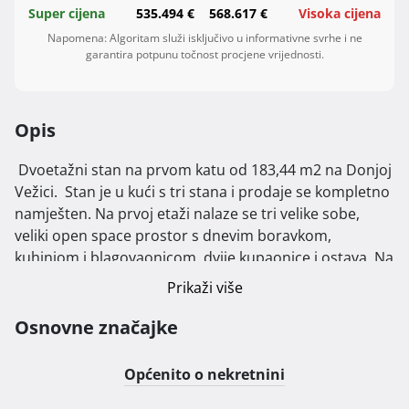
Super cijena
535.494 €
568.617 €
Visoka cijena
Napomena: Algoritam služi isključivo u informativne svrhe i ne
garantira potpunu točnost procjene vrijednosti.
Opis
 Dvoetažni stan na prvom katu od 183,44 m2 na Donjoj 
Vežici.  Stan je u kući s tri stana i prodaje se kompletno 
namješten. Na prvoj etaži nalaze se tri velike sobe, 
veliki open space prostor s dnevim boravkom, 
kuhinjom i blagovaonicom, dvije kupaonice i ostava. Na 
drugoj etaži (potkrovlje) nalazi se radna soba, 
Prikaži više
kupaonica, vešeraj i spremište.

Osnovne značajke
Dnevni boravak i jedna dječja soba imaju izlaz na južni 
balkon, dok druga dječja soba ima izlaz na zapadni 
Općenito o nekretnini
balkon. Master soba je orijentirana na istok te ima 