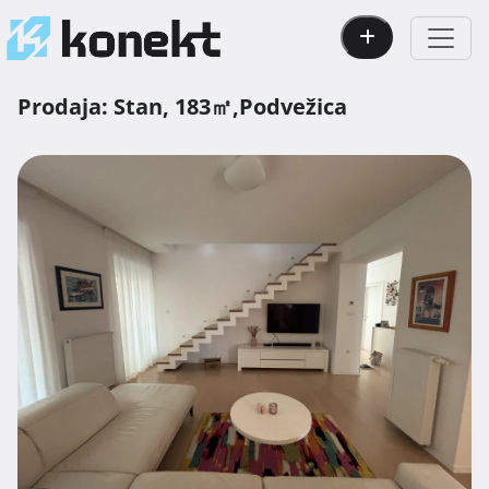
Prodaja:
Stan,
183㎡,
Podvežica