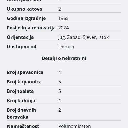
Ukupno katova
2
Godina izgradnje
1965
Posljednja renovacija
2024
Orijentacija
Jug, Zapad, Sjever, Istok
Dostupno od
Odmah
Detalji o nekretnini
Broj spavaonica
4
Broj kupaonica
5
Broj toaleta
5
Broj kuhinja
4
Broj dnevnih
2
boravaka
Namještenost
Polunamješten