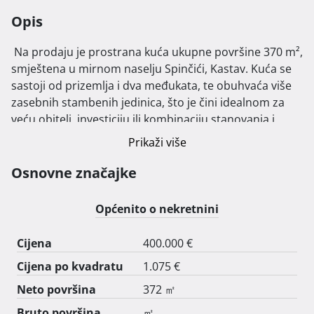
Opis
 Na prodaju je prostrana kuća ukupne površine 370 m², 
smještena u mirnom naselju Spinčići, Kastav. Kuća se 
sastoji od prizemlja i dva međukata, te obuhvaća više 
zasebnih stambenih jedinica, što je čini idealnom za 
veću obitelj, investiciju ili kombinaciju stanovanja i 
iznajmljivanja.

Prikaži više
Većina kuće adaptirana je ove godine.

Osnovne značajke
Nalazi se u blizini svih potrebnih sadržaja poput 
trgovina, škola, vrtića i javnog prijevoza, a sama 
Općenito o nekretnini
lokacija nudi mirno okruženje uz brzu povezanost s 
urbanim centrima.

Cijena
400.000 €
Cijena po kvadratu
1.075 €
Kuća se prodaje kao cjelina. 
Neto površina
372 ㎡
Bruto površina
㎡