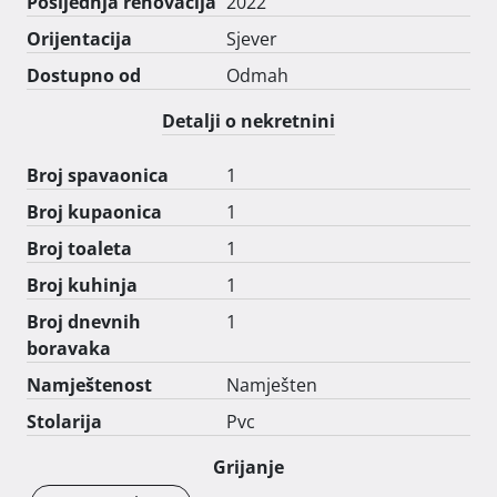
ovu nekretninu iznimno atraktivnom. 
Posljednja renovacija
2022
Orijentacija
Sjever
Dostupno od
Odmah
Detalji o nekretnini
Broj spavaonica
1
Broj kupaonica
1
Broj toaleta
1
Broj kuhinja
1
Broj dnevnih
1
boravaka
Namještenost
Namješten
Stolarija
Pvc
Grijanje