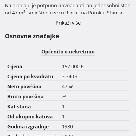
Na prodaju je potpuno novoadaptiran jednosobni stan 
od 47 m², smješten u srcu Rijeke, na Potoku. Stan se 
nalazi na odličnoj lokaciji, u neposrednoj blizini svih 
Prikaži više
važnih sadržaja: trgovina, javnog prijevoza, škola i 
fakulteta.

Osnovne značajke
Karakteristike stana:

Općenito o nekretnini
Površina: 47 m²

Cijena
157.000 €
Raspored: jednosoban stan, s mogućnošću 
Cijena po kvadratu
3.340 €
organizacije prostora prema vašim potrebama

Renovacija: stan je u potpunosti adaptiran s 
Neto površina
47 ㎡
modernom opremom

Bruto površina
㎡
Dodatne pogodnosti: privatno parkirno mjesto ispred 
Kat stana
1
zgrade

Ovaj stan je idealan za mlade parove, studente, samce 
Od ukupno katova
1
ili kao investicija za najam. 

Godina izgradnje
1980
Blizina centra grada i privatno parkirno mjesto čine 