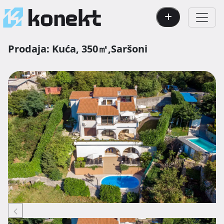
Prodaja:
Kuća,
350㎡,
Saršoni