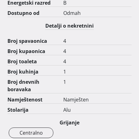
Energetski razred
B
klima uređaja (grijanje i hlađenje) te jedna termo peć.

Udaljenost od mora je oko 6 kilometara zračne linije ili 
Dostupno od
Odmah
oko 12 kilometara automobilom. Središte grada Rijeke i 
Detalji o nekretnini
Opatije je udaljeno oko 10 kilometara.

Broj spavaonica
4
Prodajna cijena je zbog bolesti smanjena na 550.000,00 
€. 
Broj kupaonica
4
Broj toaleta
4
Broj kuhinja
1
Broj dnevnih
1
boravaka
Namještenost
Namješten
Stolarija
Alu
Grijanje
Centralno