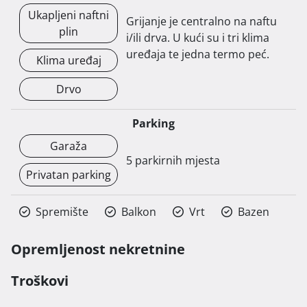
Ukapljeni naftni
Grijanje je centralno na naftu
plin
i/ili drva. U kući su i tri klima
uređaja te jedna termo peć.
Klima uređaj
Drvo
Parking
Garaža
5 parkirnih mjesta
Privatan parking
Spremište
Balkon
Vrt
Bazen
Opremljenost nekretnine
Troškovi