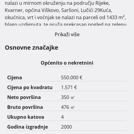
nalazi u mirnom okruženju na području Rijeke, 
Kvarner, općina Viškovo, Saršoni, Lučići 29Kuća, 
okućnica, vrt i voćnjak se nalazi na parceli od 1433 m², 
blago uzdignuta, te pruža prekrasan pogled na zelenu 
okolicu, more i planine.

Prikaži više
Ukupna površina vile (bruto) je 476 m² sa 120 m² 
terasa. Sve ima vlasnički i posjedovni list na jednu 
Osnovne značajke
osobu (Josip Babić).

U suterenu 1 (iznad bazena 7x 3,5x1,5 m) nalazi se 
Općenito o nekretnini
ljetna kuhinja, wc sa kupatilom kao i šupa od cca 10 m². 
U suterenu 2 je kotlovnica i ROH BAU prostor od cca 64 
Cijena
550.000 €
m² predviđen kao zaseban stan.

Cijena po kvadratu
1.571 €
U prizemlju se nalazi prostrani dnevni boravak sa 
šankom, kuhinja, ostava, blagovaona, spavaća soba, 
Neto površina
350 ㎡
kupaonica i dvije garaže.

Bruto površina
476 ㎡
Na katu se nalaze tri spavaće sobe, wc sa velikom 
Ukupno katova
4
kupaonicom, pomoćna potkrovna prostorija i prostor 
za fitness.

Godina izgradnje
2000
Grijanje je centralno na naftu i/ili drva. U kući su i tri 