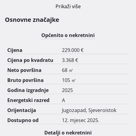
- Klima uređaji u dnevnom boravku i sobama.

Prikaži više
Stanu pripada drvarnica i 2 parkirna mjesta, te postoji 
mogućnost kupnje trećeg parkirnog mjesta.

Osnovne značajke
Završetak gradnje 12. mjesec 2025. godine.

Prodaje se po principu "ključ u ruke", a kupac je 
Općenito o nekretnini
oslobođen plaćanja poreza na promet nekretnina.

Kupnja direktno od investitora. 
Cijena
229.000 €
Cijena po kvadratu
3.368 €
Neto površina
68 ㎡
Bruto površina
105 ㎡
Godina izgradnje
2025
Energetski razred
A
Orijentacija
Jugozapad, Sjeveroistok
Dostupno od
12. mjesec 2025.
Detalji o nekretnini