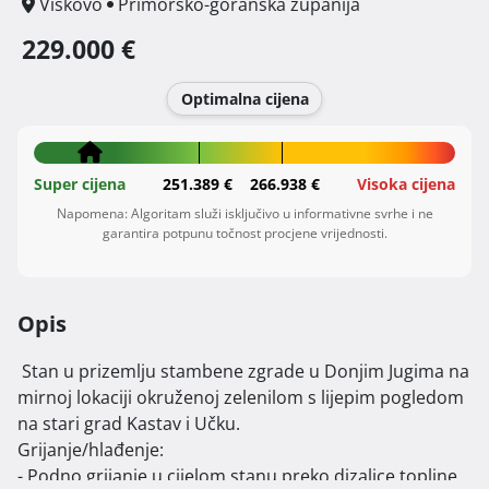
Viškovo
Primorsko-goranska županija
229.000 €
Optimalna cijena
Super cijena
251.389 €
266.938 €
Visoka cijena
Napomena: Algoritam služi isključivo u informativne svrhe i ne
garantira potpunu točnost procjene vrijednosti.
Opis
 Stan u prizemlju stambene zgrade u Donjim Jugima na 
mirnoj lokaciji okruženoj zelenilom s lijepim pogledom 
na stari grad Kastav i Učku.

Grijanje/hlađenje:

- Podno grijanje u cijelom stanu preko dizalice topline
