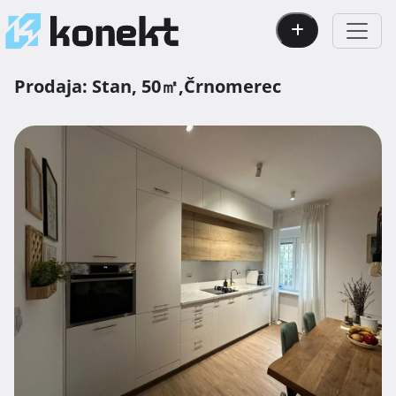
Prodaja:
Stan,
50㎡,
Črnomerec