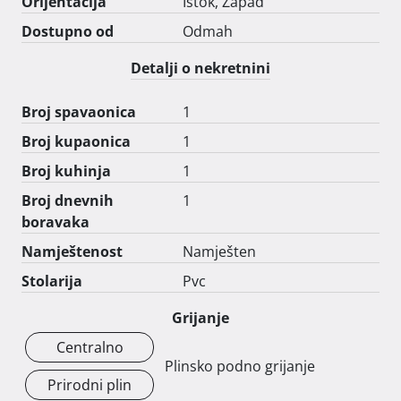
• Dvorišta: Dva zajednička dvorišta, savršena za 
Orijentacija
Istok, Zapad
opuštanje.

Dostupno od
Odmah
• Parking: Besplatan javni parking u ulici. •

Garaža: Mogućnost preuzimanja najma garaže 
Detalji o nekretnini
udaljene samo 100 m od stana.

Broj spavaonica
1
Broj kupaonica
1
Ovaj stan idealan je za mlade parove, studente, 
Broj kuhinja
1
liječnike ili starije osobe zahvaljujući prizemlju i blizini 
zdravstvenih ustanova, kao i mirnom okruženju.

Broj dnevnih
1
Također, kao i investicija zbog svoje lokacije i 
boravaka
funkcionalnosti. 
Namještenost
Namješten
Stolarija
Pvc
Grijanje
Centralno
Plinsko podno grijanje
Prirodni plin