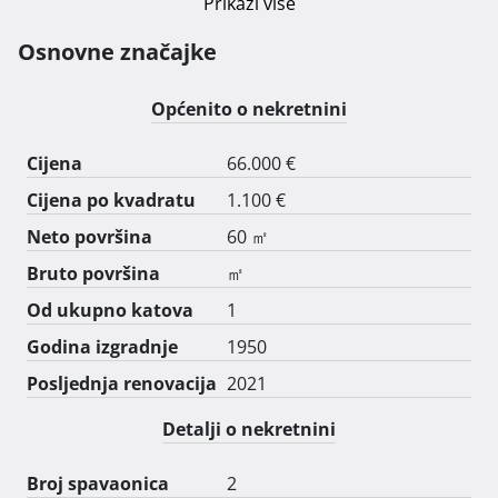
Prikaži više
Osnovne značajke
Općenito o nekretnini
Cijena
66.000 €
Cijena po kvadratu
1.100 €
Neto površina
60 ㎡
Bruto površina
㎡
Od ukupno katova
1
Godina izgradnje
1950
Posljednja renovacija
2021
Detalji o nekretnini
Broj spavaonica
2