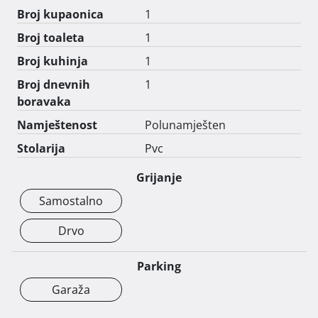
Broj kupaonica
1
Broj toaleta
1
Broj kuhinja
1
Broj dnevnih
1
boravaka
Namještenost
Polunamješten
Stolarija
Pvc
Grijanje
Samostalno
Drvo
Parking
Garaža