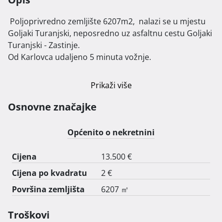
 Poljoprivredno zemljište 6207m2,  nalazi se u mjestu 
Goljaki Turanjski, neposredno uz asfaltnu cestu Goljaki 
Turanjski - Zastinje.

Od Karlovca udaljeno 5 minuta vožnje.

Vlasništvo 1/1. Bez tereta.

Prikaži više
Cijena: 14.500 eura (2,3 eura/m2) 
Osnovne značajke
Općenito o nekretnini
Cijena
13.500 €
Cijena po kvadratu
2 €
Površina zemljišta
6207 ㎡
Troškovi