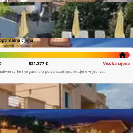
Optimalna cijena
€
521.377 €
Visoka cijena
ativne svrhe i ne garantira potpunu točnost procjene vrijednosti.
ine cca 1.000 m2 s okućnicom od 1 .052 m2. 
