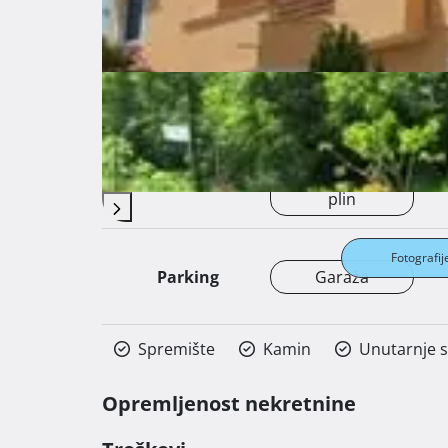
Orijentacija
Sjever, Jug
091 7819682 ili 091/4008-111 
Dostupno od
odmah
Centralno
Struja
Grijanje
Ukapljeni naftni
plin
Fotografij
Parking
Garaža
Spremište
Kamin
Unutarnje s
Opremljenost nekretnine