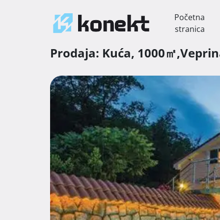
Početna
stranica
Prodaja:
Kuća,
1000㎡,
Vepri