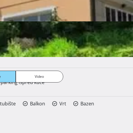
e
Video
parking ispred kuće
tubište
Balkon
Vrt
Bazen