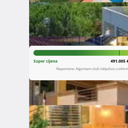
Šifra oglasa: 62004655
Veprinac
Primorsko-goranska županija
1.400.000 €
Super cijena
491.005 
Napomena: Algoritam služi isključivo u inform
Opis
 POVOLJNO I HITNO! SNIŽENO SA  1.600.000,00 € NA 1.400.000,00 €

( 1.400 € m2)

Prodaje se apartmanska kuća, stambene  površ