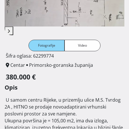
Fotografije
Video
Šifra oglasa: 62299774
Centar
Primorsko-goranska županija
380.000 €
Opis
 U samom centru Rijeke, u prizemlju ulice M.S. Tvrdog 
2A , HITNO se prodaje novoadaptirani vrhunski 
poslovni prostor za sve namjene. 

Ukupna površina je = 105,00 m2, ima dva izloga, 
klimatiziran, izuzetno frekventna lokacija u blizini škole, 