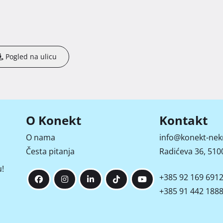
Pogled na ulicu
O Konekt
Kontakt
O nama
info@konekt-nek
Česta pitanja
Radićeva 36, 5100
!
+385 92 169 691
+385 91 442 188