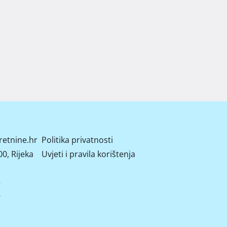
retnine.hr
Politika privatnosti
0, Rijeka
Uvjeti i pravila korištenja
2
8