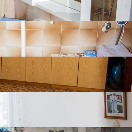
Peć na drva
Vanjsko nenatkriveno mjesto
Balkon