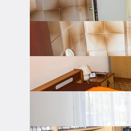
Dostupno od
Odmah
Samostalno
Grijanje
Drvo
Parking
Privatan parking
Spremište
Unutarnje stubište
Opremljenost nekretnine
Troškovi
Lokacija