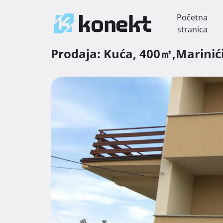
Početna
stranica
Prodaja:
Kuća,
400㎡,
Marinić