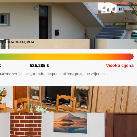
Optimalna cijena
€
526.285 €
Visoka cijena
ativne svrhe i ne garantira potpunu točnost procjene vrijednosti.
nska izolacija i nova fasada na cijeloj kući.

t s dvije spavaće sobe, dnevnim boravkom, hodnikom, 