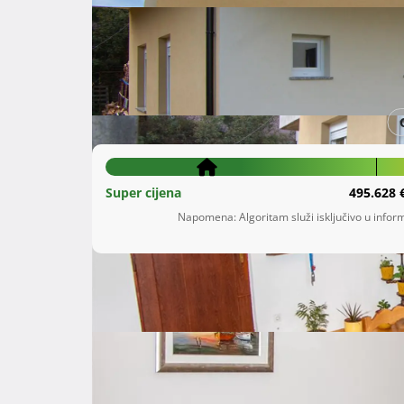
Šifra oglasa: 21956565
Marinići
Primorsko-goranska županija
400.000 €
Super cijena
495.628 
Napomena: Algoritam služi isključivo u inform
Opis
 Prodaje se obiteljska kuća sagrađena 1985. Kuća ima pravomoćnu građevinsku dozvolu i pravomoćno 
rješenje o izvedenom stanju.

2024. je stavljena nova PVC stolarija, nova topli
U prizemlju se nalazi uređeni stambeni objek