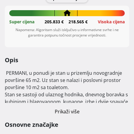
Super cijena
205.833 €
218.565 €
Visoka cijena
Napomena: Algoritam služi isključivo u informativne svrhe i ne
garantira potpunu točnost procjene vrijednosti.
Opis
 PERMANI, u ponudi je stan u prizemlju novogradnje 
površine 65 m2. Uz stan se nalazi i poslovni prostor 
površine 10 m2 sa toaletom.

Stan se sastoji od ulaznog hodnika, dnevnog boravka s 
kuhinjom i blagovaonom, kupaone, izbe i dvije spavaće 
sobe. Iz dnevnog dijela izlazi se na balkon, a stanu 
Prikaži više
pripada i dio okućnice površine otprilike

30 m2 te parkirno mjesto.

Osnovne značajke
Moguće je sudjelovati u odabiru podnih obloga i 