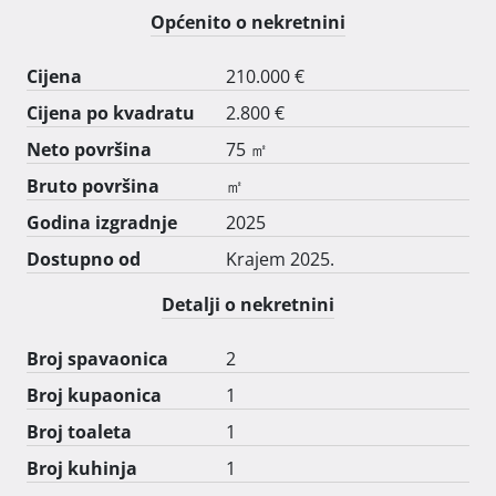
sanitarija Rok useljenja - krajem 2025. godine.

Općenito o nekretnini
Cijena
210.000 €
Cijena po kvadratu
2.800 €
Neto površina
75 ㎡
Bruto površina
㎡
Godina izgradnje
2025
Dostupno od
Krajem 2025.
Detalji o nekretnini
Broj spavaonica
2
Broj kupaonica
1
Broj toaleta
1
Broj kuhinja
1