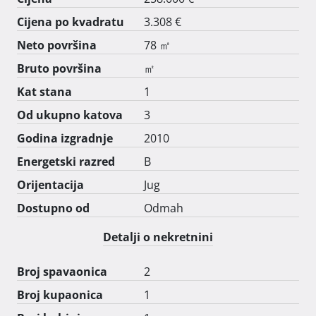
Mail: cvitkusic32@bluewin.ch 
Cijena po kvadratu
3.308 €
Neto površina
78 ㎡
Bruto površina
㎡
Kat stana
1
Od ukupno katova
3
Godina izgradnje
2010
Energetski razred
B
Orijentacija
Jug
Dostupno od
Odmah
Detalji o nekretnini
Broj spavaonica
2
Broj kupaonica
1