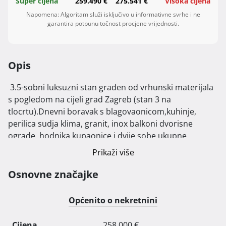
Super cijena
259.490 €
275.541 €
Visoka cijena
Napomena: Algoritam služi isključivo u informativne svrhe i ne
garantira potpunu točnost procjene vrijednosti.
Opis
 3.5-sobni luksuzni stan građen od vrhunski materijala 
s pogledom na cijeli grad Zagreb (stan 3 na 
tlocrtu).Dnevni boravak s blagovaonicom,kuhinje, 
perilica sudja klima, granit, inox balkoni dvorisne 
ograde, hodnika,kupaonice i dvije sobe ukupne 
povrsine 66,40 m2 zatvorenog dijela, s terasom oznake 
Prikaži više
7,povrsine13,50m2 i natkrivene terase oznake 8, 
povrsine 12,60 m2 i vrt oznake V2 u dvoristu povrsine 
Osnovne značajke
235,24m2. Na krovu terasa 150m2 pogled na cijeli grad.

Općenito o nekretnini
Kontakt:

Telefon: 41 79 412 54 86

Cijena
258.000 €