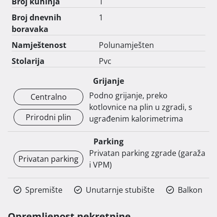
Broj kuhinja
1
Broj dnevnih
1
boravaka
Namještenost
Polunamješten
Stolarija
Pvc
Grijanje
Podno grijanje, preko
Centralno
kotlovnice na plin u zgradi, s
Prirodni plin
ugrađenim kalorimetrima
Parking
Privatan parking zgrade (garaža
Privatan parking
i VPM)
Spremište
Unutarnje stubište
Balkon
Opremljenost nekretnine