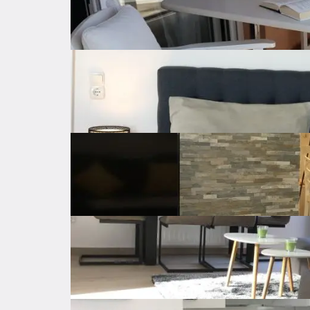
Dostupno od
Odmah
[ K ] Kontaktirajte nas za više informacija i r
Samostalno
Grijanje
Klima uređaj
Parking
Privatan parking
Spremište
Unutarnje stubište
Opremljenost nekretnine
Troškovi
Lokacija