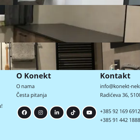
Pogled na ulicu
O Konekt
Kontakt
O nama
info@konekt-nek
Česta pitanja
Radićeva 36, 5100
e
Video
!
+385 92 169 691
+385 91 442 188