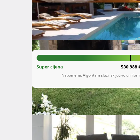
Šifra oglasa: 23319572
Oprič
Primorsko-goranska županija
1.390.000 €
Super cijena
530.988 
Napomena: Algoritam služi isključivo u inform
Opis
 Prodaje se ekskluzivna villa od 505 m² na jedinstvenoj lokaciji iznad Opatije, idealna za privatni život, 
investiciju u turistički smještaj ili prenamje
rehabilitacijskog centra. Smještena u mirnom o
luksuz, prostranost i vrhunsku funkcionalnost.