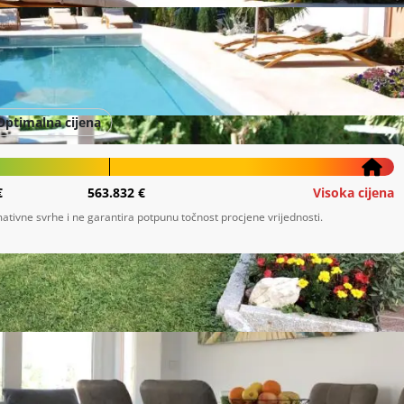
Optimalna cijena
€
563.832 €
Visoka cijena
ativne svrhe i ne garantira potpunu točnost procjene vrijednosti.
nu u medicinske svrhe poput luksuznog staračkog doma ili 
kruženju s pogledom na Kvarnerski zaljev, ova villa nudi 

