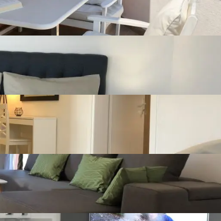
azgledavanje ove jedinstvene nekretnine! 
Sustav grijanja: Dizalica topline; Alternativni izvori
energije: Solarni paneli, Toplinske pumpe
7 vanjskih nenatkrivenih mjesta
Balkon
Vrt
Bazen