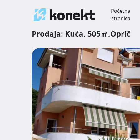
Početna
stranica
Prodaja:
Kuća,
505㎡,
Oprič