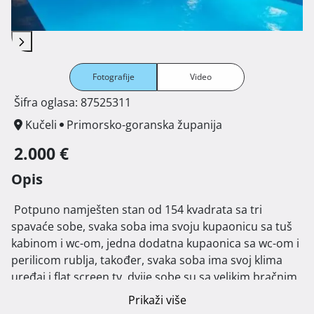
Fotografije
Video
Šifra oglasa: 87525311
Kučeli
Primorsko-goranska županija
2.000 €
Opis
 Potpuno namješten stan od 154 kvadrata sa tri 
spavaće sobe, svaka soba ima svoju kupaonicu sa tuš 
kabinom i wc-om, jedna dodatna kupaonica sa wc-om i 
perilicom rublja, također, svaka soba ima svoj klima 
uređaj i flat screen tv, dvije sobe su sa velikim bračnim 
krevetom, jedna sa bračnim krevetom i manjim 
Prikaži više
krevetom, veliki dnevni boravak sa klima uređajem, flat 