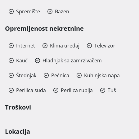
Spremište
Bazen
Opremljenost nekretnine
Internet
Klima uređaj
Televizor
Kauč
Hladnjak sa zamrzivačem
Štednjak
Pećnica
Kuhinjska napa
Perilica suđa
Perilica rublja
Tuš
Troškovi
Lokacija