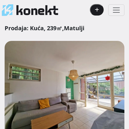
Prodaja:
Kuća,
239㎡,
Matulji