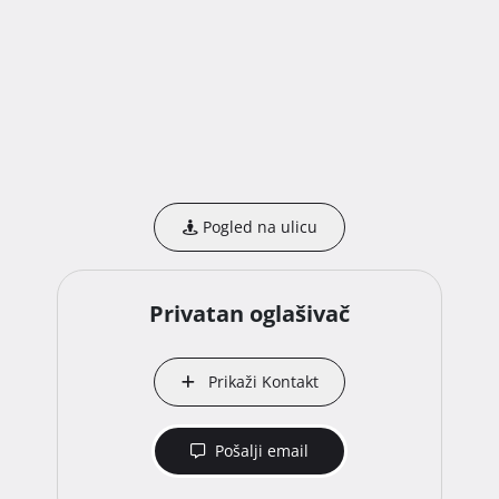
Odlična prometna povezanost, svega par minuta 
vožnje do zaobilaznice i brze ceste, kao i do Opatije, 
Voloskog, Kantride, Kastva...

+385 99 337 5980 - poziv, sms, whatsapp, viber... 
Pogled na ulicu
Privatan oglašivač
Prikaži Kontakt
Pošalji email