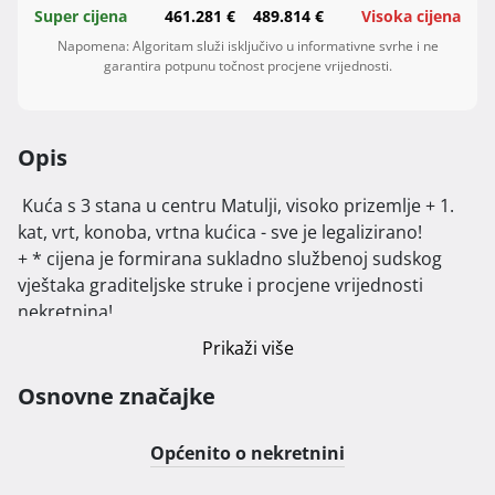
Super cijena
461.281 €
489.814 €
Visoka cijena
Napomena: Algoritam služi isključivo u informativne svrhe i ne
garantira potpunu točnost procjene vrijednosti.
Opis
 Kuća s 3 stana u centru Matulji, visoko prizemlje + 1. 
kat, vrt, konoba, vrtna kućica - sve je legalizirano!

+ * cijena je formirana sukladno službenoj sudskog 
vještaka graditeljske struke i procjene vrijednosti 
nekretnina!

+ Čisto vlasništvo bez tereta, sve potrebne dozvole, 
Prikaži više
može se kupiti putem stambenog kredita.

+ privatna prodaja izravno od vlasnika, molim 
Osnovne značajke
posrednike da ne zovu!

Općenito o nekretnini
Ova nekretnina ima puno za ponuditi: 239 m2 