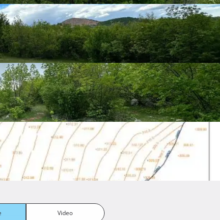
i kupac trebao provesti.

Prikaži više
e
Video