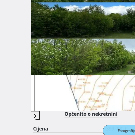
Šifra oglasa: 60990029
Cernik
Primorsko-goranska županija
399.000 €
Opis
 Prodaje se građevinsko zemljište na atraktivnoj i lako pristupnoj lokaciji samo 17 minuta vožnje od centra 
Rijeke.

Postoji mogućnost parcelacije zemljišta koje b
Uredno i čisto vlasništvo 1/1. 
Osnovne značajke
Općenito o nekretnini
Cijena
399.000 €
Fotografij