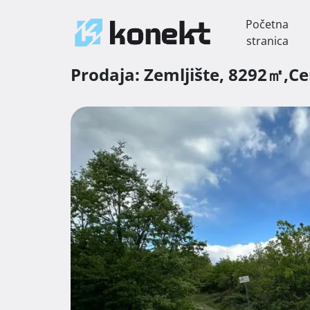
Početna
stranica
Prodaja:
Zemljište,
8292㎡,
Ce