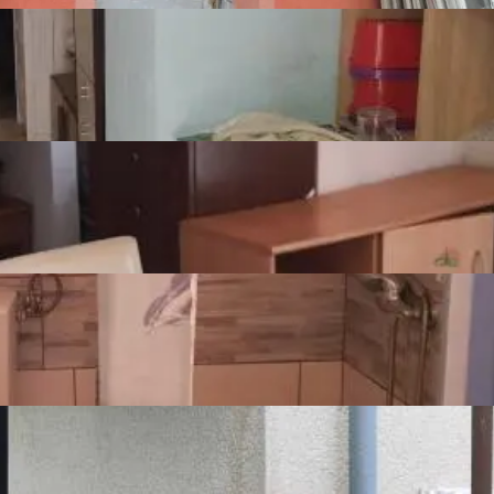
2 za 280.000 €. 

avne ulice, mirna i slijepa asfaltirana ulica, teren s 
eta, 1 vlasnik.

Prikaži više