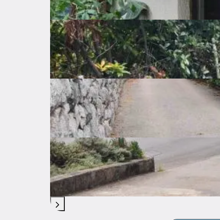
Cijena po kvadratu
483 €
Površina zemljišta
1118 ㎡
Dostupno od
Odmah
Troškovi
Lokacija