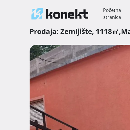
Početna
stranica
Prodaja:
Zemljište,
1118㎡,
Ma