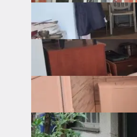
Šifra oglasa: 22841553
Matulji
Primorsko-goranska županija
540.000 €
Opis
 Prodaje se građevinsko zemljište 1118 m2 sa 2 gospodarska objekta 120 m2 (sa 2 apartmana). To su dvije 
parcele 843 m2 i 275 m2. Moguća prodaja 900m
Teren je u strogom centru Matulja, 30-ak m od gl
pogledom na more.

Agencije su isključene, čista nekretnina, bez ter
Kontakt: 091/310-7300 
Osnovne značajke
Općenito o nekretnini
Cijena
540.000 €