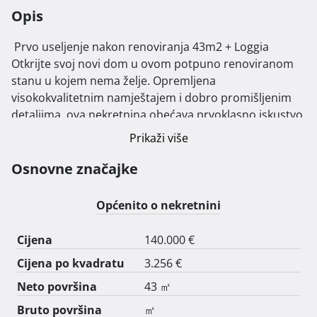
Opis
 Prvo useljenje nakon renoviranja 43m2 + Loggia

Otkrijte svoj novi dom u ovom potpuno renoviranom 
stanu u kojem nema želje. Opremljena 
visokokvalitetnim namještajem i dobro promišljenim 
detaljima, ova nekretnina obećava prvoklasno iskustvo 
useljenja od ožujka 2024. Bez obzira želite li sami živjeti 
Prikaži više
u stanu ili ga koristiti kao investiciju, ovdje ćete pronaći 
kvalitetu, udobnost i potencijal za nezaboravne 
Osnovne značajke
trenutke.

Općenito o nekretnini
Izdvajamo stan:

Cijena
140.000 €
Nova kupaonica: Doživite eleganciju i funkcionalnost 
Cijena po kvadratu
3.256 €
novougrađene kupaonice s modernim tušem, WC-om i 
perilicom rublja.

Neto površina
43 ㎡
Namještaj po narudžbi: Ekskluzivno izrađeni i ugrađeni 
Bruto površina
㎡