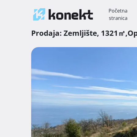
Početna
stranica
Prodaja:
Zemljište,
1321㎡,
Op