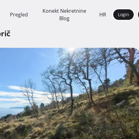
Konekt Nekretnine
Pregled
HR
Login
Blog
rič