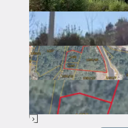
Cijena po kvadratu
197 €
Površina zemljišta
1321 ㎡
Dostupno od
Odmah
Troškovi
Lokacija