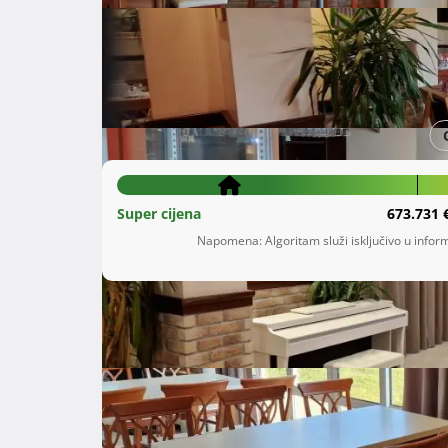
Šifra oglasa: 05178691
Dubrovčan
Krapinsko-zagorska županija
390.000 €
Super cijena
673.731 
Napomena: Algoritam služi isključivo u inform
Opis
 Kuća na odličnoj lokaciji s novouređenom PIZZERIOM u kompletnom prizemlju. Na katu veliki stan.

Potkrovlje neuređeno( predviđena dva stana).
