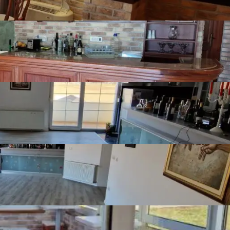
Prikaži više
Detalji o nekretnini
Broj spavaonica
4
Broj kupaonica
2
Namještenost
Namješten
Stolarija
Pvc