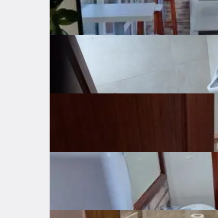
Grijanje
Klima uređaj
Parking
Privatan parking
Spremište
Kamin
Opremljenost nekretnine
Troškovi
Lokacija