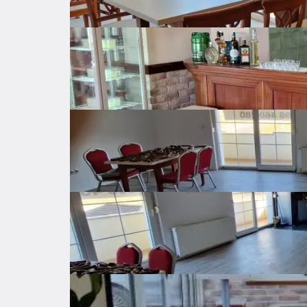
Osnovne značajke
Općenito o nekretnini
Cijena
390.000 €
Cijena po kvadratu
813 €
Neto površina
480 ㎡
Bruto površina
㎡
Ukupno katova
1
Godina izgradnje
2008
Posljednja renovacija
2020
Dostupno od
Odmah
Samostalno