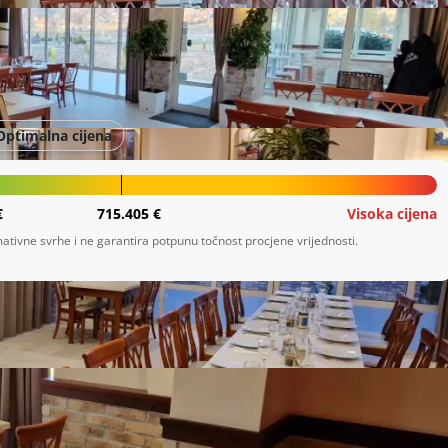
Optimalna cijena
€
715.405 €
Visoka cijena
ativne svrhe i ne garantira potpunu točnost procjene vrijednosti.