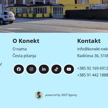
Pogled na ulicu
O Konekt
Kontakt
O nama
info@konekt-nek
e
Video
Česta pitanja
Radićeva 36, 5100
!
+385 92 169 691
+385 91 442 188
powered by SIGIT Agency