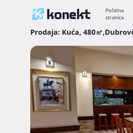
Početna
stranica
Prodaja:
Kuća,
480㎡,
Dubrov