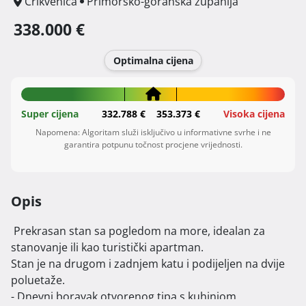
Crikvenica
Primorsko-goranska županija
338.000 €
Optimalna cijena
Super cijena
332.788 €
353.373 €
Visoka cijena
Napomena: Algoritam služi isključivo u informativne svrhe i ne
garantira potpunu točnost procjene vrijednosti.
Opis
 Prekrasan stan sa pogledom na more, idealan za 
stanovanje ili kao turistički apartman.

Stan je na drugom i zadnjem katu i podijeljen na dvije 
poluetaže.

- Dnevni boravak otvorenog tipa s kuhinjom, 