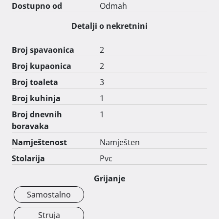
Dostupno od
Odmah
zamrzivačem, štednjakom s kombiniranim uređajem 
(pećnica, mikrovalna pećnica i kuhalo na pari) i napom.

Detalji o nekretnini
Fantastičan pogled na more i prirodu.

Broj spavaonica
2
Zračne linije do mora cca 600m, a do plaže 12 minuta 
Broj kupaonica
2
pješice

Crikvenica i blizina Selce

Broj toaleta
3
Broj kuhinja
1
Privatna prodaja, molimo agencije da nas ne 
kontaktiraju. Po želji kupca moguće je angažiranje 
Broj dnevnih
1
agencije.

boravaka
Namještenost
Namješten
Stolarija
Pvc
Grijanje
Samostalno
Struja