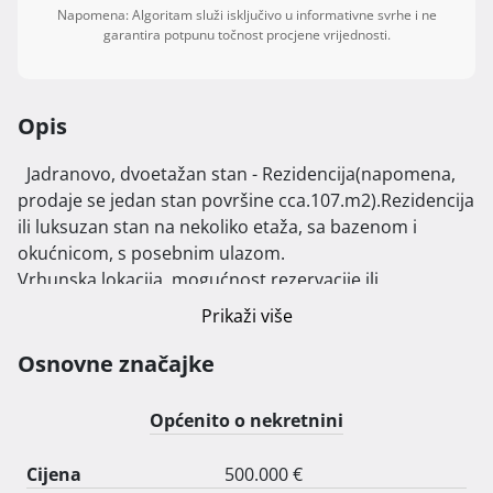
Napomena: Algoritam služi isključivo u informativne svrhe i ne
garantira potpunu točnost procjene vrijednosti.
Opis
  Jadranovo, dvoetažan stan - Rezidencija(napomena, 
prodaje se jedan stan površine cca.107.m2).Rezidencija 
ili luksuzan stan na nekoliko etaža, sa bazenom i 
okućnicom, s posebnim ulazom.

Vrhunska lokacija, mogućnost rezervacije ili 
predbilježbe za kupovinu, Rezidencije-stana koji će se 
Prikaži više
graditi 2025.Zgrada se nalazi u Jadranovu, naselje 
Smokovo. Izuzetno zanimljiva lokacija sa fantastičnim 
Osnovne značajke
pogledom na more ,Krk, Cres i cijeli Kvarner. Ispred i 
iza parcele po prostornoj dokumentaciji nije 
Općenito o nekretnini
dozvoljena gradnja-zeleni pojas. Iznad zgrade 
cca.500.metara predviđena je buduća obilaznica 
Cijena
500.000 €
Šmrika -Žuta Lokva.
