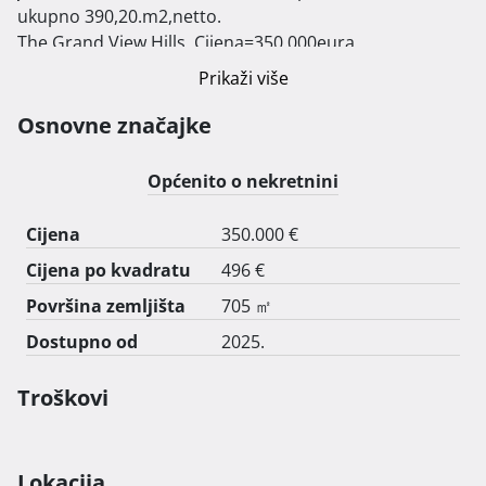
ukupno 390,20.m2,netto. 

The Grand View Hills, Cijena=350.000eura.

2.)Pola projekta(1/2-zemljišta ,strana prema Crikvenici, 
Prikaži više
stanovi 2.i 4.)

Cijena=200.000eura.

Osnovne značajke
Uključeno plaćene komunalije, projektna 
dokumentacija, iskopi...

Općenito o nekretnini
Pravomoćna građevinska dozvola, koja uključuje 
rješenje i projekte za sve uvjete, prilazni put, struja, 
Cijena
350.000 €
voda, odvodnja, kanalizacija-bio diskovi. 
Cijena po kvadratu
496 €
Površina zemljišta
705 ㎡
Dostupno od
2025.
Troškovi
Lokacija