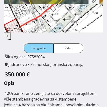
Fotografije
Video
Šifra oglasa: 97582094
Jadranovo
Primorsko-goranska županija
350.000 €
Opis
 1.)Urbanizirano zemljište sa dozvolom i projektom.

Više stambena građevina sa 4.stambene 
jedinice,4.bazena sa okućnicama i posebnim ulazima, 