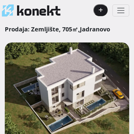
Prodaja:
Zemljište,
705㎡,
Jadranovo