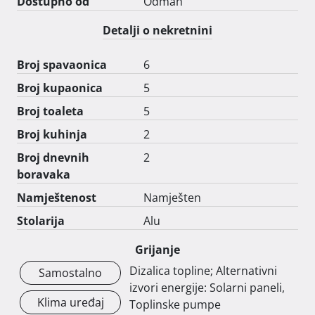
Dostupno od
Odmah
Detalji o nekretnini
Broj spavaonica
6
Broj kupaonica
5
Broj toaleta
5
Broj kuhinja
2
Broj dnevnih
2
boravaka
Namještenost
Namješten
Stolarija
Alu
Grijanje
Dizalica topline; Alternativni
Samostalno
izvori energije: Solarni paneli,
Klima uređaj
Toplinske pumpe