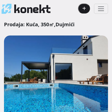
Prodaja:
Kuća,
350㎡,
Dujmići