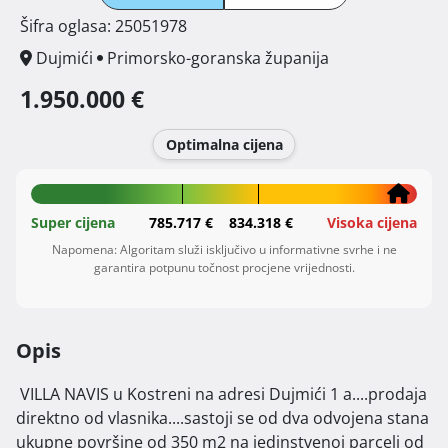
Šifra oglasa: 25051978
Dujmići
Primorsko-goranska županija
1.950.000 €
Optimalna cijena
Super cijena
785.717 €
834.318 €
Visoka cijena
Napomena: Algoritam služi isključivo u informativne svrhe i ne
garantira potpunu točnost procjene vrijednosti.
Opis
 VILLA NAVIS u Kostreni na adresi Dujmići 1 a....prodaja 
direktno od vlasnika....sastoji se od dva odvojena stana 
ukupne površine od 350 m2 na jedinstvenoj parceli od 