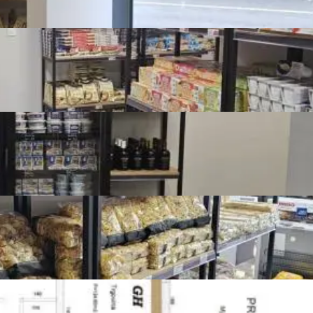
Stolarija
Alu
Sustav grijanja, klimatizacije i ventilacije