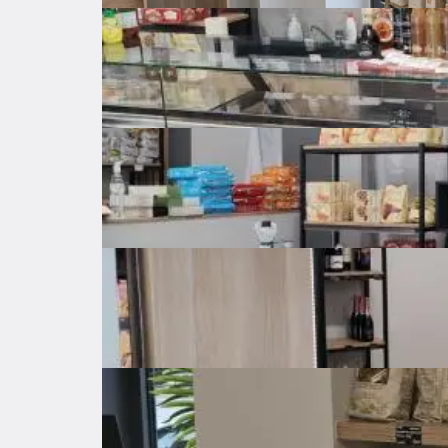
Šifra oglasa: 64755561
Maksimir
Grad Zagreb
350.000 €
Opis
 Maksimirska ulica br. 72, prodaje se atraktivan ulični lokal površine 70m2 prodajnog prostora pogodan za 
razne djelatnosti. Prostor je upravo renoviran
stolarija, instaliran je i novi vlastiti električni
novi materijali u podove itd. Oznaka objekta na
3 prostorije. 
Osnovne značajke
Općenito o nekretnini
Cijena
350.000 €