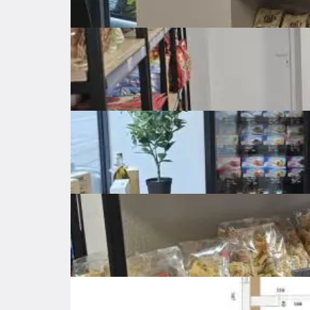
Cijena po kvadratu
5.000 €
Neto površina
70 ㎡
Bruto površina
㎡
Godina izgradnje
1964
Posljednja renovacija
2023
Energetski razred
C
Dostupno od
Odmah
Samostalno
Grijanje
Klima uređaj
Opremljenost nekretnine