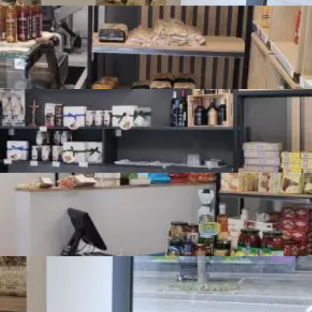
, ugrađena je kompletno nova kvalitetna aluminijska 
 sustav grijanja i hlađenja koji donosi velike uštede, položeni 
 tlocrtu je G6. Vlasništvo je uredno 1/1.

Prikaži više
Detalji o nekretnini
Namještenost
Namješten