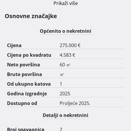
Prikaži više
Osnovne značajke
Općenito o nekretnini
Cijena
275.000 €
Cijena po kvadratu
4.583 €
Neto površina
60 ㎡
Bruto površina
㎡
Od ukupno katova
1
Godina izgradnje
2025
Dostupno od
Proljeće 2025.
Detalji o nekretnini
Broj spavaonica
2