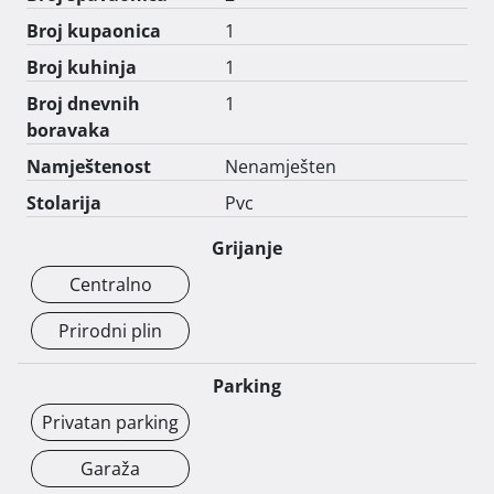
Broj kupaonica
1
Broj kuhinja
1
Broj dnevnih
1
boravaka
Namještenost
Nenamješten
Stolarija
Pvc
Grijanje
Centralno
Prirodni plin
Parking
Privatan parking
Garaža