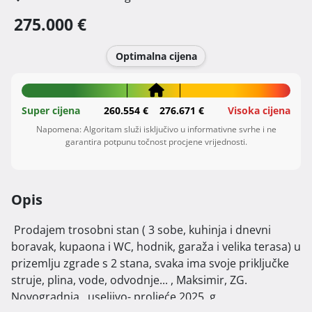
275.000 €
Optimalna cijena
Super cijena
260.554 €
276.671 €
Visoka cijena
Napomena: Algoritam služi isključivo u informativne svrhe i ne
garantira potpunu točnost procjene vrijednosti.
Opis
 Prodajem trosobni stan ( 3 sobe, kuhinja i dnevni 
boravak, kupaona i WC, hodnik, garaža i velika terasa) u 
prizemlju zgrade s 2 stana, svaka ima svoje priključke 
struje, plina, vode, odvodnje... , Maksimir, ZG. 
Novogradnja , useljivo- proljeće 2025. g. 