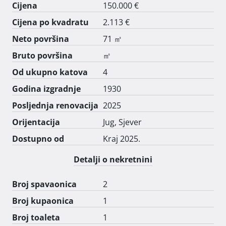
Cijena
150.000 €
Cijena po kvadratu
2.113 €
Neto površina
71 ㎡
Bruto površina
㎡
Od ukupno katova
4
Godina izgradnje
1930
Posljednja renovacija
2025
Orijentacija
Jug, Sjever
Dostupno od
Kraj 2025.
Detalji o nekretnini
Broj spavaonica
2
Broj kupaonica
1
Broj toaleta
1