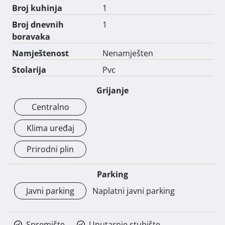
Broj kuhinja
1
Broj dnevnih
1
boravaka
Namještenost
Nenamješten
Stolarija
Pvc
Grijanje
Centralno
Klima uređaj
Prirodni plin
Parking
Javni parking
Naplatni javni parking
Spremište
Unutarnje stubište