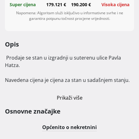
Super cijena
179.121 €
190.200 €
Visoka cijena
Napomena: Algoritam služi isključivo u informativne svrhe i ne
garantira potpunu točnost procjene vrijednosti.
Opis
 Prodaje se stan u izgradnji u suterenu ulice Pavla 
Hatza.

Navedena cijena je cijena za stan u sadašnjem stanju.

Stan će biti adaptiran, gdje će očekivano useljenje biti 
Prikaži više
moguće krajem 2025. 
Osnovne značajke
Općenito o nekretnini