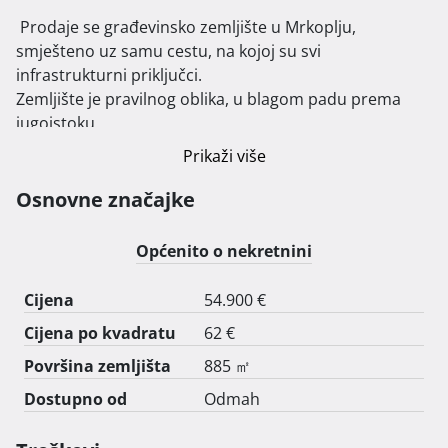
 Prodaje se građevinsko zemljište u Mrkoplju, 
smješteno uz samu cestu, na kojoj su svi 
infrastrukturni priključci.

Zemljište je pravilnog oblika, u blagom padu prema 
jugoistoku.

Na zemljištu se nalaze zasadjena stabla voćaka i po 
Prikaži više
samoj granici parcele prema susjedu niz borova koji 
stvaraju privatnu atmosferu.

Osnovne značajke
Sa zemljišta se pruža prekrasan pogled na 
poljoprivredna zemljišta i okolna brda.

Općenito o nekretnini
Postoji izrađen idejni projekt za gradnju kuće za najam 
na predmetnom zemljištu koja bi smještala 8-10 osoba.

Cijena
54.900 €
Cijena po kvadratu
62 €
Površina zemljišta
885 ㎡
Dostupno od
Odmah