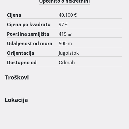
Općenito o nekretnini
Cijena
40.100 €
Cijena po kvadratu
97 €
Površina zemljišta
415 ㎡
Udaljenost od mora
500 m
Orijentacija
Jugoistok
Dostupno od
Odmah
Troškovi
Lokacija