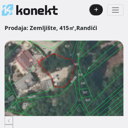
Prodaja:
Zemljište,
415㎡,
Randići