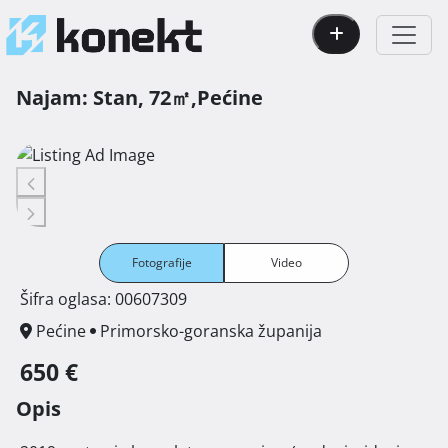
Najam:
Stan,
72㎡,
Pećine
Fotografije
Video
Šifra oglasa: 00607309
Pećine
Primorsko-goranska županija
650 €
Opis