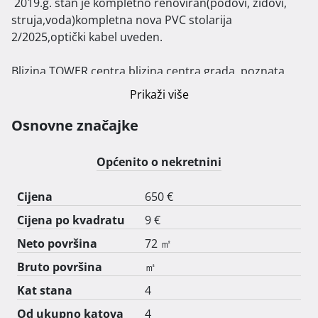
 2019.g. stan je kompletno renoviran(podovi, zidovi, 
struja,voda)kompletna nova PVC stolarija 
2/2025,optički kabel uveden.

Blizina TOWER centra,blizina centra grada ,poznata 
riječke plaže  Sablićevo 750 metara.

Prikaži više
Besplatni javni parking u dvije ulice.

Osnovne značajke
Troškovi stanovanja označeni u predviđenim poljima( 
Općenito o nekretnini
mi plaćamo pričuvu i održavanje  zgrade).

Cijena
650 €
Stan je kompletno osiguran od nepredviđenih 
Cijena po kvadratu
9 €
događaja, izuzev  elektronike i kućanskih  aparata.

Neto površina
72 ㎡
Stan bi bio na dugoročni najam.

Bruto površina
㎡
Kat stana
4
Slike,dodatne informacije,eventualno razgled stana  
dostupan sam isključivo na mobitel.(Viber,Whatsapp)

Od ukupno katova
4