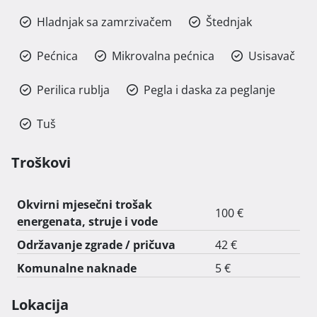
Hladnjak sa zamrzivačem
Štednjak
Pećnica
Mikrovalna pećnica
Usisavač
Perilica rublja
Pegla i daska za peglanje
Tuš
Troškovi
Okvirni mjesečni trošak
100 €
energenata, struje i vode
Održavanje zgrade / pričuva
42 €
Komunalne naknade
5 €
Lokacija