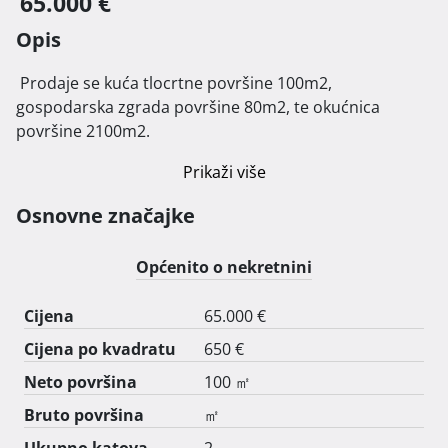
65.000 €
Opis
 Prodaje se kuća tlocrtne površine 100m2, 
gospodarska zgrada površine 80m2, te okućnica 
površine 2100m2. 
Prikaži više
Osnovne značajke
Općenito o nekretnini
Cijena
65.000 €
Cijena po kvadratu
650 €
Neto površina
100 ㎡
Bruto površina
㎡
Ukupno katova
2