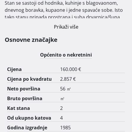
Stan se sastoji od hodnika, kuhinje s blagovaonom, 
dnevnog boravka, kupaone i jedne spavaće sobe. Isto 
tako stanu pripada prostrana i suha drvarnica/šupa.

Stan se nalazi na top lokaciji sa pogledom na Kvarneski 
Prikaži više
zaljev.

Dobra infrastruktura, blizina važnih sadržaja.

Osnovne značajke
Prodaja bez posrednika, direktno od vlasnika.  
Općenito o nekretnini
Cijena
160.000 €
Cijena po kvadratu
2.857 €
Neto površina
56 ㎡
Bruto površina
㎡
Kat stana
2
Od ukupno katova
4
Godina izgradnje
1985