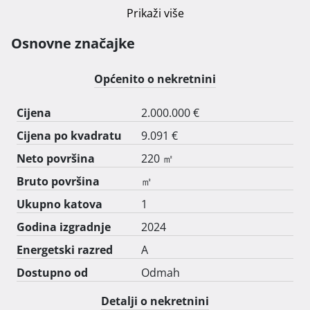
Ova vila s klima-uređajem ima više spavaćih soba (3) te 
Prikaži više
više kupaonica (4) s tušem i sušilom za kosu.

Osnovne značajke
Na 15 min hoda od objekta Villa Tisno nalazi se 
znamenitost Plaža Jazina, dok se znamenitost Plaža 
Općenito o nekretnini
Brošćica nalazi na 1,6 km od objekta.

Cijena
2.000.000 €
Stolarija je ALU Schuco. 
Cijena po kvadratu
9.091 €
Neto površina
220 ㎡
Bruto površina
㎡
Ukupno katova
1
Godina izgradnje
2024
Energetski razred
A
Dostupno od
Odmah
Detalji o nekretnini