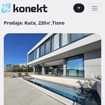
Prodaja:
Kuća,
220㎡,
Tisno