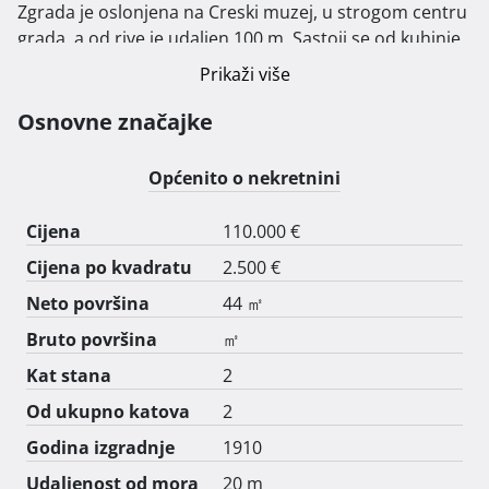
Zgrada je oslonjena na Creski muzej, u strogom centru 
grada, a od rive je udaljen 100 m. Sastoji se od kuhinje 
s blagovaonicom, dvije spavaće sobe, kupaonicom i 
Prikaži više
hodnikom. Iz stana se može ući u potkrovlje / tavan, 
koje služi kao spremište.

Osnovne značajke
Iako je stan smješten u samom centru grada, lokacija je 
dosta mirna čak i u špici turističke sezone.

Općenito o nekretnini
Molimo zvati na broj 0912939299 
Cijena
110.000 €
Cijena po kvadratu
2.500 €
Neto površina
44 ㎡
Bruto površina
㎡
Kat stana
2
Od ukupno katova
2
Godina izgradnje
1910
Udaljenost od mora
20 m