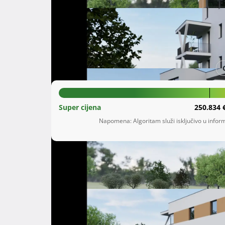
Šifra oglasa: 29587937
Kamen
Splitsko-dalmatinska županija
257.222 €
Super cijena
250.834 
Napomena: Algoritam služi isključivo u inform
Opis
  Među našim novim projektima u Splitu, posebno izdvajamo novogradnju koja će biti smještena u 
Alkarskoj ulici, u naselju Kamen. Moderno dizaj
potrebno za udoban i kvalitetan život.

Osam stanova u ovoj zgradi dostupno je u razl