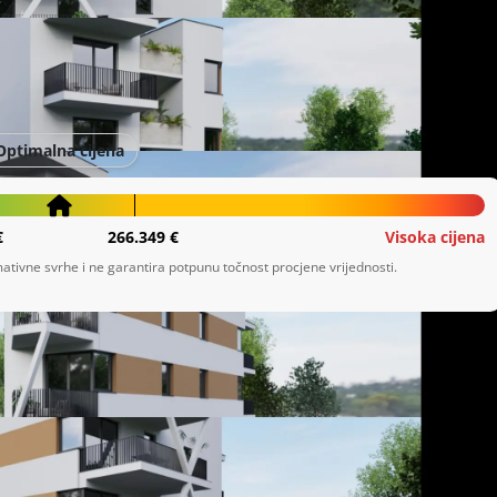
Optimalna cijena
€
266.349 €
Visoka cijena
ativne svrhe i ne garantira potpunu točnost procjene vrijednosti.
nirani stanovi na vrhunskoj lokaciji pružit će vam sve što je 
ičitim veličinama, u rasponu kvadrature od 40 do 85 