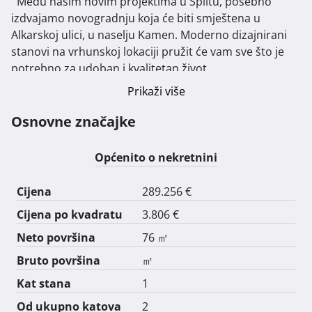
  Među našim novim projektima u Splitu, posebno 
izdvajamo novogradnju koja će biti smještena u 
Alkarskoj ulici, u naselju Kamen. Moderno dizajnirani 
stanovi na vrhunskoj lokaciji pružit će vam sve što je 
potrebno za udoban i kvalitetan život.

Osam stanova u ovoj zgradi dostupno je u različitim 
Prikaži više
veličinama, u rasponu kvadrature od 40 do 85 
četvornih metara, uključujući jednosobne, dvosobne i 
Osnovne značajke
trosobne stanove. Stanovi su opremljeni podzemnim 
garažama ili vanjskim parkirnim mjestima.

Općenito o nekretnini
Zgrada se nalazi u blizini svih važnih sadržaja, 
uključujući shopping centre City Center One Split i Mall 
Cijena
289.256 €
of Split, kao i osnovnu školu, vrtić, crkvu, ambulantu, 
Cijena po kvadratu
3.806 €
ljekarnu i ostale neophodne usluge, što je čini 
idealnom za obitelji, parove i pojedince.

Neto površina
76 ㎡
Svi stanovi pažljivo su opremljeni, s naglaskom na 
Bruto površina
㎡
vrhunske materijale i modernu tehnologiju. Savršen su 
Kat stana
1
spoj funkcionalnosti i estetike, prilagođeni svim 
potrebama suvremenog života. Ako tražite moderni 
Od ukupno katova
2