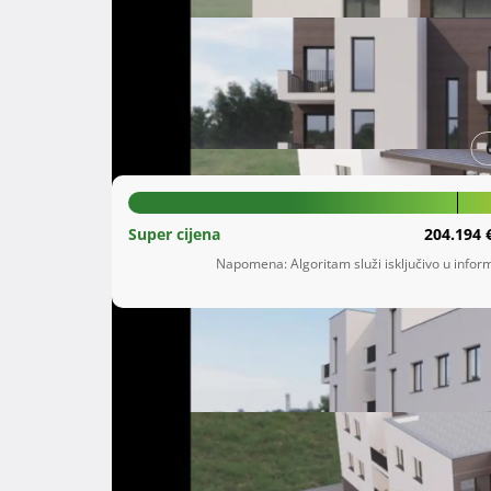
Šifra oglasa: 73006771
Novi Zagreb-zapad
Grad Zagreb
210.000 €
Super cijena
204.194 
Napomena: Algoritam služi isključivo u inform
Opis
 Direktno od investitora - prodaja stanova u projektu na lokaciji Svetoklarska 5.

Mogućnost djelomičnog kreditnog financiranja
Stanovi se prodaju u projektu, izgradnja počin
Završetak radova je 14 mjeseci nakon početka 