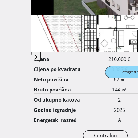
Cijelu ponudu na ovoj lokaciji mozete vidjeti 
Osnovne značajke
Sve detalje i tlocrt mozete vidjeti na sins-proje
Općenito o nekretnini
Cijena
210.000 €
Cijena po kvadratu
3.387 €
Fotografij
Neto površina
62 ㎡
Bruto površina
144 ㎡
Od ukupno katova
2
Godina izgradnje
2025
Energetski razred
A
Centralno