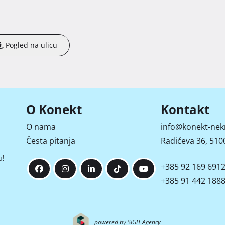
Pogled na ulicu
O Konekt
Kontakt
O nama
info@konekt-nek
Česta pitanja
Radićeva 36, 5100
!
+385 92 169 691
+385 91 442 188
powered by SIGIT Agency