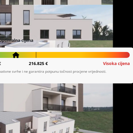
Optimalna cijena
€
216.825 €
Visoka cijena
ativne svrhe i ne garantira potpunu točnost procjene vrijednosti.
.

je sredinom 2025.

gradnje.
