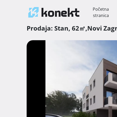
Početna
stranica
Prodaja:
Stan,
62㎡,
Novi Zag