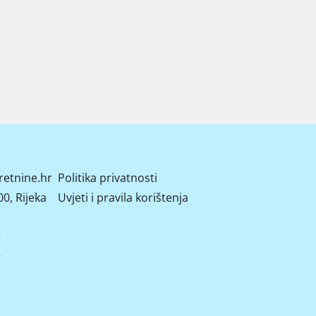
retnine.hr
Politika privatnosti
0, Rijeka
Uvjeti i pravila korištenja
2
8