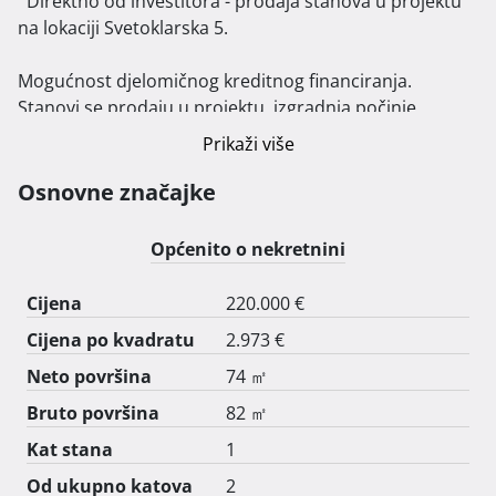
  Direktno od investitora - prodaja stanova u projektu 
na lokaciji Svetoklarska 5.

Mogućnost djelomičnog kreditnog financiranja.

Stanovi se prodaju u projektu, izgradnja počinje 
sredinom 2025.

Prikaži više
Završetak radova je 14 mjeseci nakon početka gradnje.

Osnovne značajke
Cijelu ponudu na ovoj lokaciji mozete vidjeti na nasem 
webu sins-projekti.com

Općenito o nekretnini
Cijena
220.000 €
Sve detalje i tlocrt mozete vidjeti na sins-projekti.com   
Cijena po kvadratu
2.973 €
Neto površina
74 ㎡
Bruto površina
82 ㎡
Kat stana
1
Od ukupno katova
2