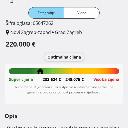
Fotografije
Video
Šifra oglasa: 05047262
Novi Zagreb-zapad
Grad Zagreb
220.000 €
Optimalna cijena
Super cijena
233.624 €
248.075 €
Visoka cijena
Napomena: Algoritam služi isključivo u informativne svrhe i ne
garantira potpunu točnost procjene vrijednosti.
Opis