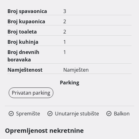
potrebno.

Broj spavaonica
3
Cijena metra četvornog stambenog prostora na ovoj 
Broj kupaonica
2
lokaciji iznosi 2800 eura.

Broj toaleta
2
Cijena loggie je 75% od cijene kvadrata, nenatkrivene 
Broj kuhinja
1
terase i balkoni se obračunavaju 25%, a natkrivene 
Broj dnevnih
1
terase i balkoni po 50% od ukupne cijene stambenog 
boravaka
kvadrata, dok je vrt 10% navedene cijene kvadrata.

Namještenost
Namješten
Nenatkriveno parking mjesto iznosi 8000 eura, 
Parking
natkriveno 15000 eura. 
Privatan parking
Spremište
Unutarnje stubište
Balkon
Opremljenost nekretnine