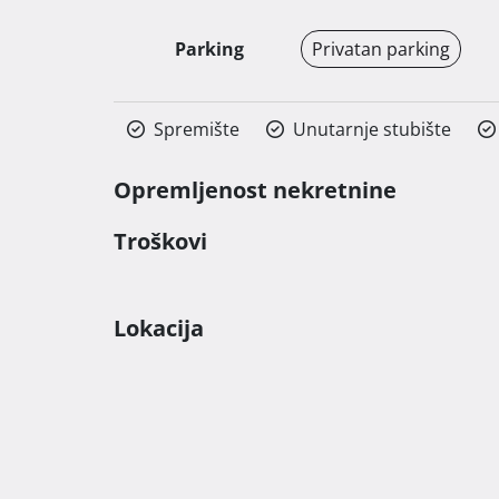
Parking
Privatan parking
Spremište
Unutarnje stubište
Opremljenost nekretnine
Troškovi
Lokacija