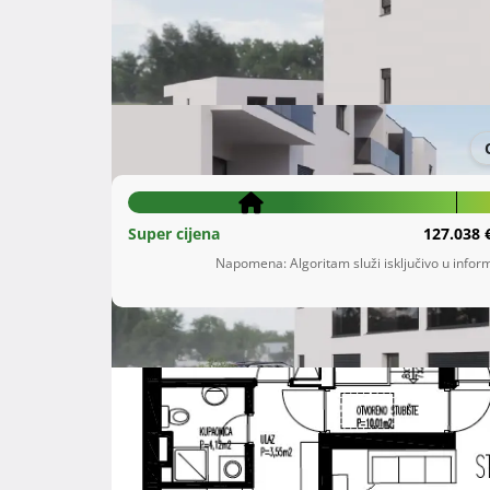
Šifra oglasa: 16838286
Kaštel Novi
Splitsko-dalmatinska županija
102.116 €
Super cijena
127.038 
Napomena: Algoritam služi isključivo u inform
Opis
 U naselju Rudine u Kaštel Novom, iz kojeg se pruža prekrasan pogled na cijeli Kaštelanski zaljev, trenutno 
radimo na realizaciji projekta izgradnje tri zgra
Na ovoj zanimljivoj lokaciji nudimo moderno di