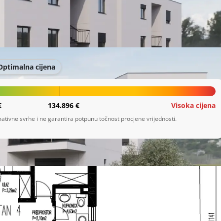
Optimalna cijena
€
134.896 €
Visoka cijena
ativne svrhe i ne garantira potpunu točnost procjene vrijednosti.
de.

zajnirane stanove različitih veličina, u rasponu od 50 m² do