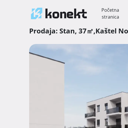
Početna
stranica
Prodaja:
Stan,
37㎡,
Kaštel N