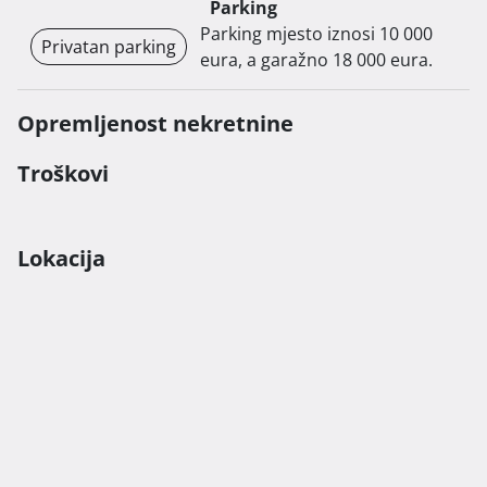
Parking
eura.

Parking mjesto iznosi 10 000
Privatan parking
eura, a garažno 18 000 eura.
Početak gradnje planiran je krajem 2024.

Opremljenost nekretnine
Za više informacija o dostupnim stanovima i nadgradе 
te za dogovor o razgledavanju lokacije, slobodno nas 
Troškovi
kontaktirajte. 
Lokacija