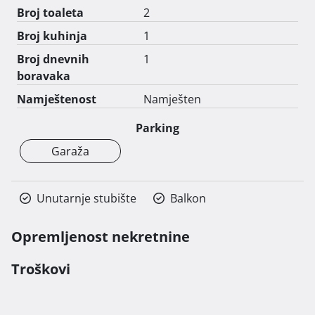
Cijena garažnog parking mjesta iznosi 18 000 eura.

Broj toaleta
2
Broj kuhinja
1
Iskoristite priliku i osigurajte svoj novi dom u ovom 
prekrasnom naselju koje nudi sve što vam je potrebno 
Broj dnevnih
1
za udoban i sretan život! 
boravaka
Namještenost
Namješten
Parking
Garaža
Unutarnje stubište
Balkon
Opremljenost nekretnine
Troškovi