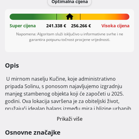
Optimalna cijena
Super cijena
241.338 €
256.266 €
Visoka cijena
Napomena: Algoritam služi isključivo u informativne svrhe i ne
garantira potpunu točnost procjene vrijednosti.
Opis
 U mirnom naselju Kučine, koje administrativno 
pripada Solinu, s ponosom najavljujemo izgradnju 
manjeg stambenog objekta koji će započeti u 2025. 
godini. Ova lokacija savršena je za obiteljski život, 
pružajući idealan balans između mira i blizine urbanih 
sadržaja.

Prikaži više
Na prizemlju zgrade nalaze se komforan jednosobni 
Osnovne značajke
apartman od 45 m² s loggiom od 8 m², te prostrani 